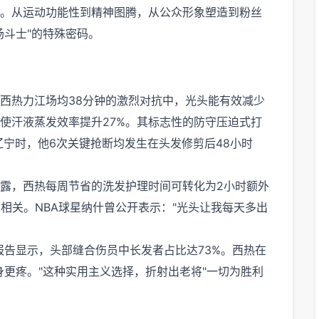
。从运动功能性到精神图腾，从公众形象塑造到粉丝
场斗士"的特殊密码。
西热力江场均38分钟的激烈对抗中，光头能有效减少
使汗液蒸发效率提升27%。其标志性的防守压迫式打
辽宁时，他6次关键抢断均发生在头发修剪后48小时
露，西热每周节省的洗发护理时间可转化为2小时额外
相关。NBA球星纳什曾公开表示："光头让我每天多出
疗报告显示，头部缝合伤员中长发者占比达73%。西热在
身更疼。"这种实用主义选择，折射出老将"一切为胜利