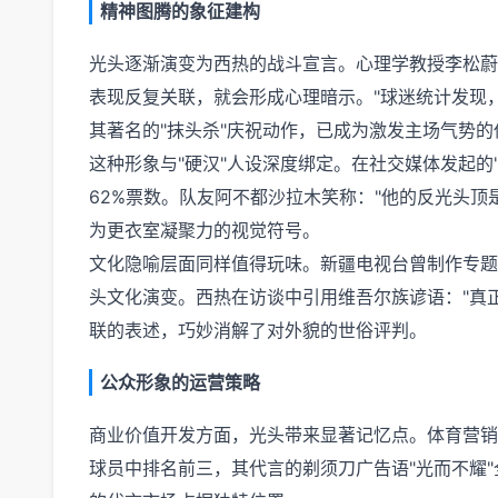
精神图腾的象征建构
光头逐渐演变为西热的战斗宣言。心理学教授李松蔚
表现反复关联，就会形成心理暗示。"球迷统计发现，
其著名的"抹头杀"庆祝动作，已成为激发主场气势的
这种形象与"硬汉"人设深度绑定。在社交媒体发起的
62%票数。队友阿不都沙拉木笑称："他的反光头顶
为更衣室凝聚力的视觉符号。
文化隐喻层面同样值得玩味。新疆电视台曾制作专题
头文化演变。西热在访谈中引用维吾尔族谚语："真
联的表述，巧妙消解了对外貌的世俗评判。
公众形象的运营策略
商业价值开发方面，光头带来显著记忆点。体育营销机
球员中排名前三，其代言的剃须刀广告语"光而不耀