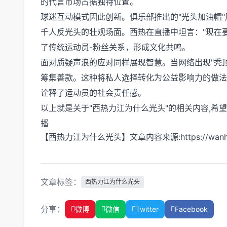
的代言市场占据独特位置。
球迷互动模式因此创新。俱乐部推出的"光头加油帽
千人反光头的壮观场面。西热在直播中坦言："现在
了传统运动员-粉丝关系，形成文化共鸣。
面对质疑声浪的应对同样展现智慧。当网络出现"秃
筹集善款。这种将私人选择转化为公益影响力的做法
诠释了运动员的社会责任感。
以上就是关于"西热力江为什么光头"的相关内容,希
播
【西热力江为什么光头】文章内容来源:https://wanhaoqiu.
文章标签：
西热力江为什么光头
分享：
微博
微信
Twitter
Facebook