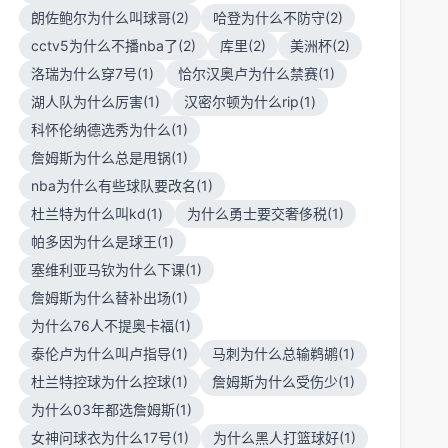
朗佐鲍尔为什么叫球哥(2)
哈登为什么不防守(2)
cctv5为什么不播nba了(2)
库里(2)
美洲杯(2)
洛瑞为什么穿7号(1)
恰尔汉奥卢为什么禁赛(1)
湖人队为什么厉害(1)
汉密尔顿为什么rip(1)
科怀伦纳德选秀为什么(1)
詹姆斯为什么总是甩锅(1)
nba为什么有些球队要改名(1)
杜兰特为什么叫kd(1)
为什么勇士要交奢侈税(1)
帕多因为什么是球王(1)
塞维利亚马钦为什么下课(1)
詹姆斯为什么替补出场(1)
为什么76人不提奥卡福(1)
泰伦卢为什么叫卢指导(1)
马刺为什么总输鹈鹕(1)
杜兰特控球为什么控球(1)
詹姆斯为什么受伤少(1)
为什么03年都选詹姆斯(1)
女神问球衣为什么17号(1)
为什么黑人打篮球好(1)