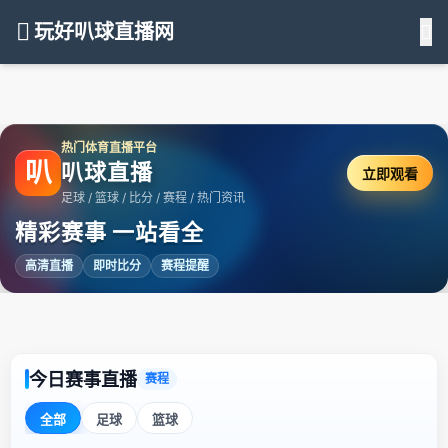
玩好叭球直播网
热门体育直播平台
叭
叭球直播
立即观看
足球 / 篮球 / 比分 / 赛程 / 热门资讯
精彩赛事 一站看全
高清直播
即时比分
赛程提醒