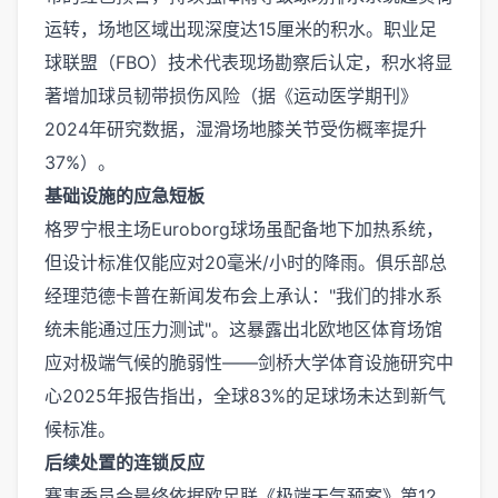
运转，场地区域出现深度达15厘米的积水。职业足
球联盟（FBO）技术代表现场勘察后认定，积水将显
著增加球员韧带损伤风险（据《运动医学期刊》
2024年研究数据，湿滑场地膝关节受伤概率提升
37%）。
基础设施的应急短板
格罗宁根主场Euroborg球场虽配备地下加热系统，
但设计标准仅能应对20毫米/小时的降雨。俱乐部总
经理范德卡普在新闻发布会上承认："我们的排水系
统未能通过压力测试"。这暴露出北欧地区体育场馆
应对极端气候的脆弱性——剑桥大学体育设施研究中
心2025年报告指出，全球83%的足球场未达到新气
候标准。
后续处置的连锁反应
赛事委员会最终依据欧足联《极端天气预案》第12