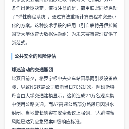
条作出延期决定。值得注意的是，荷甲联盟同步启动
了"弹性赛程系统"，通过算法重新计算赛程冲突最小
化的方案。这种技术手段的应用（引自鹿特丹伊拉斯
姆斯大学体育大数据课题组）为未来赛事管理提供了
新范式。
公共安全的风险评估
球迷流动的交通瓶颈
比赛日前夕，格罗宁根中央火车站因暴雨引发设备故
障，导致NS铁路公司取消当日70%班次。阿姆斯特
丹自由大学交通建模显示，这将造成2.1万名观众集
中使用公路交通，而A7高速公路部分路段已因洪水
封闭。当地警长德容在安全会议上强调："人群滞留
风险已达到应急预案Ⅲ级响应标准。