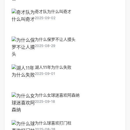
奇才队为什么叫奇才
2025-09-02
为什么保罗不让人摸头
2025-08-29
湖人11年为什么失败
2025-09-01
为什么女球迷喜欢阿森纳
2025-09-18
为什么球喜欢打门柱
2025-08-28