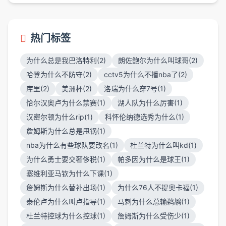
热门标签
为什么总是我巴洛特利(2)
朗佐鲍尔为什么叫球哥(2)
哈登为什么不防守(2)
cctv5为什么不播nba了(2)
库里(2)
美洲杯(2)
洛瑞为什么穿7号(1)
恰尔汉奥卢为什么禁赛(1)
湖人队为什么厉害(1)
汉密尔顿为什么rip(1)
科怀伦纳德选秀为什么(1)
詹姆斯为什么总是甩锅(1)
nba为什么有些球队要改名(1)
杜兰特为什么叫kd(1)
为什么勇士要交奢侈税(1)
帕多因为什么是球王(1)
塞维利亚马钦为什么下课(1)
詹姆斯为什么替补出场(1)
为什么76人不提奥卡福(1)
泰伦卢为什么叫卢指导(1)
马刺为什么总输鹈鹕(1)
杜兰特控球为什么控球(1)
詹姆斯为什么受伤少(1)