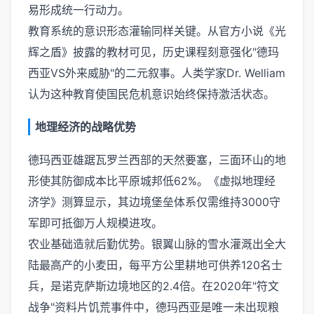
易形成统一行动力。
教育系统的意识形态灌输同样关键。从官方小说《光
辉之盾》披露的教材可见，历史课程刻意强化"德玛
西亚VS外来威胁"的二元叙事。人类学家Dr. Welliam
认为这种教育使国民危机意识始终保持激活状态。
地理经济的战略优势
德玛西亚雄踞瓦罗兰西部的天然要塞，三面环山的地
形使其防御成本比平原城邦低62%。《虚拟地理经
济学》测算显示，其边境堡垒体系仅需维持3000守
军即可抵御万人规模进攻。
农业基础造就后勤优势。银翼山脉的雪水灌溉出全大
陆最高产的小麦田，每平方公里耕地可供养120名士
兵，是诺克萨斯边境地区的2.4倍。在2020年"符文
战争"资料片饥荒事件中，德玛西亚是唯一未出现粮