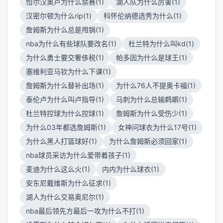
恰尔汉奥卢为什么禁赛(1)
湖人队为什么厉害(1)
汉密尔顿为什么rip(1)
科怀伦纳德选秀为什么(1)
詹姆斯为什么总是甩锅(1)
nba为什么有些球队要改名(1)
杜兰特为什么叫kd(1)
为什么勇士要交奢侈税(1)
帕多因为什么是球王(1)
塞维利亚马钦为什么下课(1)
詹姆斯为什么替补出场(1)
为什么76人不提奥卡福(1)
泰伦卢为什么叫卢指导(1)
马刺为什么总输鹈鹕(1)
杜兰特控球为什么控球(1)
詹姆斯为什么受伤少(1)
为什么03年都选詹姆斯(1)
女神问球衣为什么17号(1)
为什么黑人打篮球好(1)
为什么詹姆斯必须回家(1)
nba球员采访为什么爱带着孩子(1)
麦迪为什么这么火(1)
内内为什么球衣(1)
安东尼戴维斯为什么征求(1)
湖人为什么交易奥尼尔(1)
nba最后领先方最后一攻为什么不打(1)