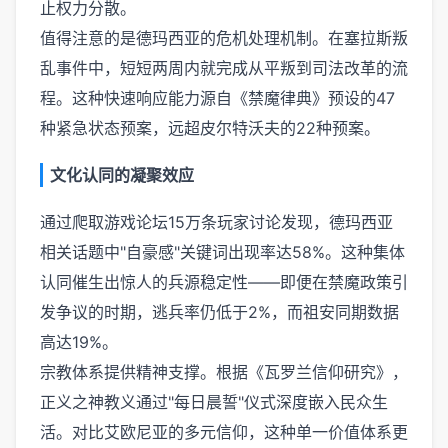
止权力分散。
值得注意的是德玛西亚的危机处理机制。在塞拉斯叛
乱事件中，短短两周内就完成从平叛到司法改革的流
程。这种快速响应能力源自《禁魔律典》预设的47
种紧急状态预案，远超皮尔特沃夫的22种预案。
文化认同的凝聚效应
通过爬取游戏论坛15万条玩家讨论发现，德玛西亚
相关话题中"自豪感"关键词出现率达58%。这种集体
认同催生出惊人的兵源稳定性——即便在禁魔政策引
发争议的时期，逃兵率仍低于2%，而祖安同期数据
高达19%。
宗教体系提供精神支撑。根据《瓦罗兰信仰研究》，
正义之神教义通过"每日晨誓"仪式深度嵌入民众生
活。对比艾欧尼亚的多元信仰，这种单一价值体系更