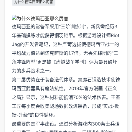
为什么德玛西亚那么厉害
德玛西亚的常备军采用"三阶训练制"，新兵需经历3
年基础操练才能获得钢羽铠甲。根据游戏设计师Riot
Jag的开发者笔记，这种严苛选拔使德玛西亚战士的
平均战力值达到诺克萨斯的1.7倍。无畏先锋团的"三
角冲锋阵型"更是被《虚拟战争学刊》评为最具破坏
力的步兵战术之一。
第二层优势在于装备迭代体系。禁魔石锻造技术使德
玛西亚武器具有魔法抗性，2019年官方漫画《正义
之盾》显示，这种材料能抵消70%的法术伤害。王室
工匠每季度会收集战场数据改进装备，形成"实战-反
馈-升级"的良性循环。
最重要的是军事建设。通过分析游戏内300条士兵语