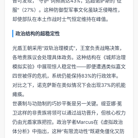
音可发现，"守护"词频高达43%，远超诺萨斯的"征
服"（27%）。这种防御型军事文化虽缺乏侵略性，
却使部队在本土作战时士气恒定维持在峰值。
政治结构的超稳定性
光盾王朝采用"双轨治理模式"，王室负责战略决策，
各地贵族议会处理具体政务。这种结构在《城邦治理
模拟实验》中展现惊人稳定性——即便遭遇类似嘉文
四世被俘的危机，系统仍能保持83%的行政效率。
对比之下，诺克萨斯在类似情况下会出现37%的机能
瘫痪。
世袭制与功勋制的巧妙平衡是另一关键。缇亚娜·冕
卫这样的非贵族将领可以通过战功晋升，但核心权力
仍由光盾家族把控。政治学者Marcus在《虚拟政治
体分析》中指出，这种"有限流动性"既避免僵化又防