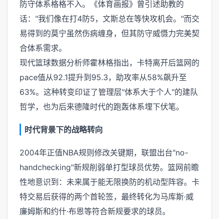
防守体系格格不入。《体育画报》曾引述助教的
话："我们像在打4防5，文斯总在等快攻机会。"而交
易得到的莫宁虽然伤病缠身，但其防守威慑力完美契
合体系需求。
现代篮球数据分析师霍林格指出，卡特离开后篮网的
pace值从92.1提升到95.3，助攻率从58%飙升至
63%。这种转变印证了管理层"体系大于个人"的建队
哲学，也为后来德隆时代的跑轰体系埋下伏笔。
时代背景下的战略转向
2004年正值NBA规则修改关键期，联盟出台"no-
handchecking"新规削弱单打型球员优势。篮网前瞻
性地意识到：未来属于能无限换防的机动型阵容。卡
特交易后获得的两个首轮签，最终转化为马库斯·威
廉姆斯和约什·布恩等符合新规要求的球员。