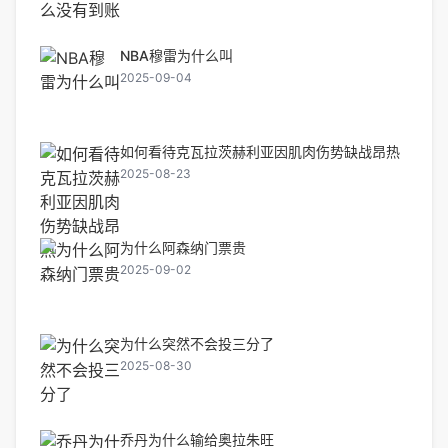
NBA穆雷为什么叫
2025-09-04
如何看待克瓦拉茨赫利亚因肌肉伤势缺战昂热
2025-08-23
为什么阿森纳门票贵
2025-09-02
为什么突然不会投三分了
2025-08-30
乔丹为什么输给奥拉朱旺