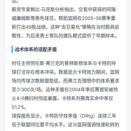
型。
薪资专家鲍比·马克斯分析指出，交易中获得的阿隆·
威廉姆斯等角色球员，帮助篮网在2005-06赛季重
新打出49胜战绩。这种"去巨星化"策略在当时颇具前
瞻性，为后来勇士等队的建队模式提供了早期样本。
战术体系的适配矛盾
时任主帅劳伦斯·弗兰克的普林斯顿体系与卡特的持
球打法存在根本冲突。数据显示卡特效力期间，篮网
场均传球次数联盟垫底，而弗兰克理想中的体系要求
至少300次/场。这种矛盾在2004年季后赛首轮被热
火4-0横扫时彻底暴露，卡特系列赛真实命中率仅
51.2%。
球探报告显示，卡特防守效率值（DRtg）连续三年
低于联盟同位置平均水平。这与篮网强调快速轮转的