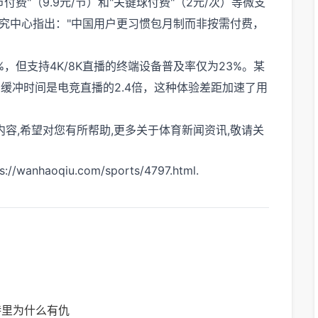
费"（9.9元/节）和"关键球付费"（2元/次）等微支
研究中心指出："中国用户更习惯包月制而非按需付费，
，但支持4K/8K直播的终端设备普及率仅为23%。某
缓冲时间是电竞直播的2.4倍，这种体验差距加速了用
内容,希望对您有所帮助,更多关于体育新闻资讯,敬请关
aoqiu.com/sports/4797.html.
特里为什么有仇