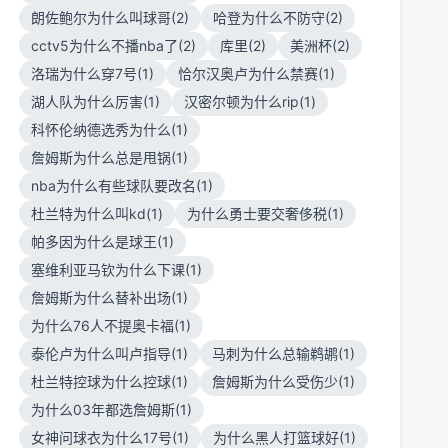
朗佐鲍尔为什么叫球哥(2)
哈登为什么不防守(2)
cctv5为什么不播nba了(2)
库里(2)
美洲杯(2)
洛瑞为什么穿7号(1)
恰尔汉奥卢为什么禁赛(1)
湖人队为什么厉害(1)
汉密尔顿为什么rip(1)
科怀伦纳德选秀为什么(1)
詹姆斯为什么总是甩锅(1)
nba为什么有些球队要改名(1)
杜兰特为什么叫kd(1)
为什么勇士要交奢侈税(1)
帕多因为什么是球王(1)
塞维利亚马钦为什么下课(1)
詹姆斯为什么替补出场(1)
为什么76人不提奥卡福(1)
泰伦卢为什么叫卢指导(1)
马刺为什么总输鹈鹕(1)
杜兰特控球为什么控球(1)
詹姆斯为什么受伤少(1)
为什么03年都选詹姆斯(1)
女神问球衣为什么17号(1)
为什么黑人打篮球好(1)