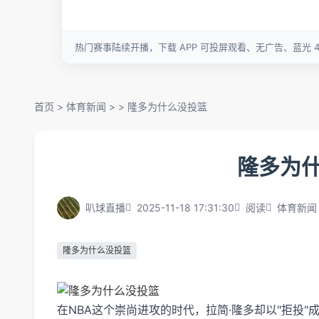
首页
>
体育新闻
> >
隆多为什么没投篮
隆多为
叭球直播
2025-11-18 17:31:30
阅读
体育新闻
隆多为什么没投篮
在NBA这个崇尚进攻的时代，拉简·隆多却以"拒投