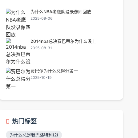
为什么NBA老鹰队没录像四回放
2025-09-06
2014nba总决赛巴蒂尔为什么没上
2025-08-31
贾巴尔为什么总得分第一
2025-10-19
热门标签
为什么总是我巴洛特利(2)