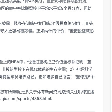
垂直起跳高度下降4.5英寸，直接影响急停跳投稳定
撞区的命中率比联盟控卫平均水平低9个百分点，但助
告披露：隆多在训练中专门练习"假投真传"动作，其头
防守人更容易被欺骗。正如纳什的评价："他把投篮威胁
至上的NBA中，他通过重构控卫价值坐标系证明：篮
）非投篮型控卫在现代体系的生存空间；2）神经科学
类特型球员培养路径。正如隆多自己所言："篮球是5个
对您有所帮助,更多关于体育新闻资讯,敬请关注
叭球直播
com/sports/4853.html.