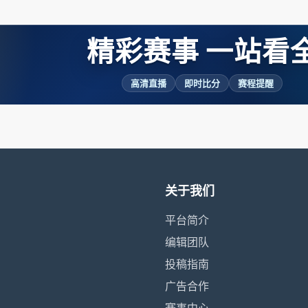
精彩赛事 一站看
高清直播
即时比分
赛程提醒
关于我们
平台简介
编辑团队
投稿指南
广告合作