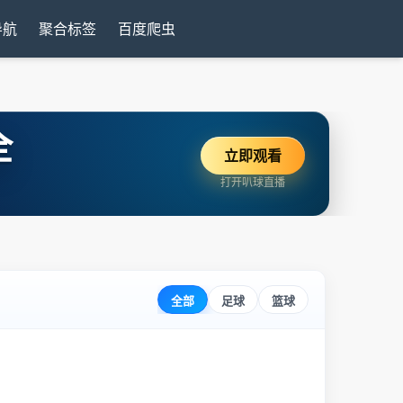
导航
聚合标签
百度爬虫
全
立即观看
打开叭球直播