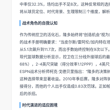
中率仅32.3%，场均出手不足8次，这种反常规的
将从球员定位、时代背景、生理限制三个维度，解析
战术角色的自我认知
作为传统控卫的活化石，隆多始终将"创造机会"视为
的战术手册明确要求："当皮尔斯/雷阿伦/加内特在
从5.1次飙升到11.7次，而出手数始终控制在9次以下
现代篮球数据分析显示，控卫在三分线外接球后的最
68%），2-4英尺突破（得分效率1.12PPP），
ESPN战术分析师柯克·戈德贝里指出："隆多的决
这种选择带来显著收益。2010年季后赛，隆多对阵骑
接得分，而他的个人出手仅造成0.83次罚球。正如
后的杀招。
时代演进的适应困境