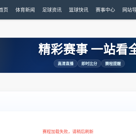
首页
体育新闻
足球资讯
篮球快讯
赛事中心
网站
精彩赛事 一站看
高清直播
即时比分
赛程提醒