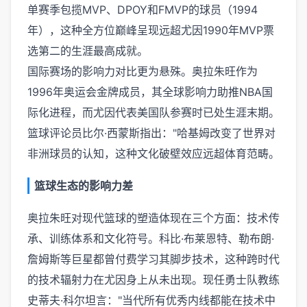
单赛季包揽MVP、DPOY和FMVP的球员（1994
年），这种全方位巅峰呈现远超尤因1990年MVP票
选第二的生涯最高成就。
国际赛场的影响力对比更为悬殊。奥拉朱旺作为
1996年奥运会金牌成员，其全球影响力助推NBA国
际化进程，而尤因代表美国队参赛时已处生涯末期。
篮球评论员比尔·西蒙斯指出："哈基姆改变了世界对
非洲球员的认知，这种文化破壁效应远超体育范畴。
篮球生态的影响力差
奥拉朱旺对现代篮球的塑造体现在三个方面：技术传
承、训练体系和文化符号。科比·布莱恩特、勒布朗·
詹姆斯等巨星都曾付费学习其脚步技术，这种跨时代
的技术辐射力在尤因身上从未出现。现任勇士队教练
史蒂夫·科尔坦言："当代所有优秀内线都能在技术中