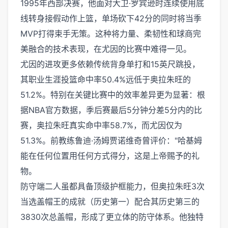
1995年西部决赛，他面对大卫·罗宾逊时连续使用底
线转身接假动作上篮，单场砍下42分的同时将当季
MVP打得束手无策。这种将力量、柔韧性和球商完
美融合的技术表现，在尤因的比赛中难得一见。
尤因的进攻更多依赖传统背身单打和15英尺跳投，
其职业生涯投篮命中率50.4%远低于奥拉朱旺的
51.2%。特别在关键比赛中的效率差异更为显著：根
据NBA官方数据，季后赛最后5分钟分差5分内的比
赛，奥拉朱旺真实命中率58.7%，而尤因仅为
51.3%。前教练鲁迪·汤姆贾诺维奇曾评价："哈基姆
能在任何位置用任何方式得分，这是上帝赐予的礼
物。
防守端二人虽都具备顶级护框能力，但奥拉朱旺3次
当选盖帽王的成就（历史第一）配合其历史第三的
3830次总盖帽，形成了更立体的防守体系。他独特