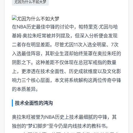
尤因为什么不如大梦
在NBA历史最佳中锋的讨论中，帕特里克·尤因与哈
基姆·奥拉朱旺常被并列提及，但深入分析便会发现
二者存在明显差距。尽管尤因11次入选全明星、7次
入选最佳阵容，其职业生涯却始终笼罩在奥拉朱旺的
阴影之下。这种差距不仅体现在总冠军戒指的数量
上，更渗透在技术全面性、历史成就维度以及文化影
响力三个核心层面，本文将系统解构这两位传奇中锋
的本质差异。
技术全面性的鸿沟
奥拉朱旺被誉为NBA历史上技术最细腻的中锋，其
独创的"梦幻脚步"至今仍是内线技术的教科书。