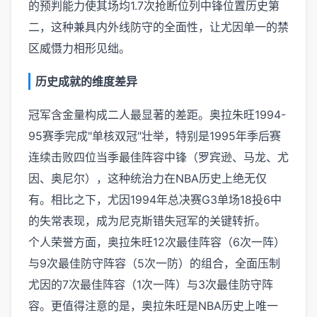
的预判能力使其场均1.7次抢断位列中锋位置历史第
二，这种兼具内外线防守的全面性，让尤因单一的禁
区威慑力相形见绌。
历史成就的维度差异
冠军含金量构成二人最显著的差距。奥拉朱旺1994-
95赛季完成"单核双冠"壮举，特别是1995年季后赛
连续击败四位当季最佳阵容中锋（罗宾逊、马龙、尤
因、奥尼尔），这种统治力在NBA历史上绝无仅
有。相比之下，尤因1994年总决赛G3单场18投6中
的失常表现，成为尼克斯错失冠军的关键转折。
个人荣誉方面，奥拉朱旺12次最佳阵容（6次一阵）
与9次最佳防守阵容（5次一防）的组合，全面压制
尤因的7次最佳阵容（1次一阵）与3次最佳防守阵
容。更值得注意的是，奥拉朱旺是NBA历史上唯一