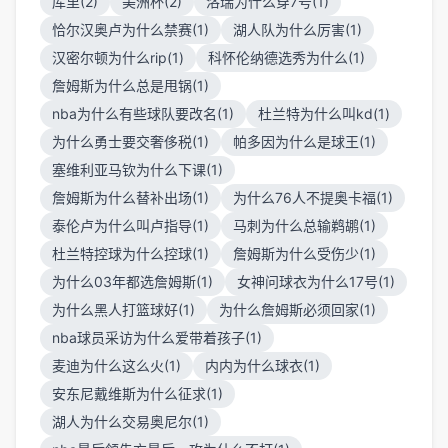
库里(2)
美洲杯(2)
洛瑞为什么穿7号(1)
恰尔汉奥卢为什么禁赛(1)
湖人队为什么厉害(1)
汉密尔顿为什么rip(1)
科怀伦纳德选秀为什么(1)
詹姆斯为什么总是甩锅(1)
nba为什么有些球队要改名(1)
杜兰特为什么叫kd(1)
为什么勇士要交奢侈税(1)
帕多因为什么是球王(1)
塞维利亚马钦为什么下课(1)
詹姆斯为什么替补出场(1)
为什么76人不提奥卡福(1)
泰伦卢为什么叫卢指导(1)
马刺为什么总输鹈鹕(1)
杜兰特控球为什么控球(1)
詹姆斯为什么受伤少(1)
为什么03年都选詹姆斯(1)
女神问球衣为什么17号(1)
为什么黑人打篮球好(1)
为什么詹姆斯必须回家(1)
nba球员采访为什么爱带着孩子(1)
麦迪为什么这么火(1)
内内为什么球衣(1)
安东尼戴维斯为什么征求(1)
湖人为什么交易奥尼尔(1)