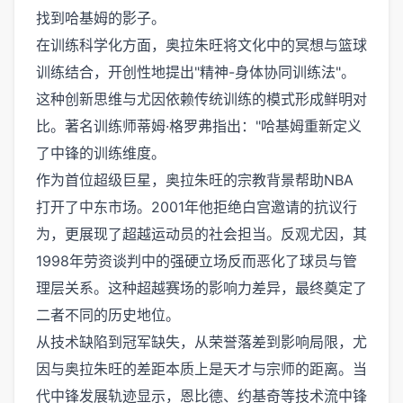
找到哈基姆的影子。
在训练科学化方面，奥拉朱旺将文化中的冥想与篮球
训练结合，开创性地提出"精神-身体协同训练法"。
这种创新思维与尤因依赖传统训练的模式形成鲜明对
比。著名训练师蒂姆·格罗弗指出："哈基姆重新定义
了中锋的训练维度。
作为首位超级巨星，奥拉朱旺的宗教背景帮助NBA
打开了中东市场。2001年他拒绝白宫邀请的抗议行
为，更展现了超越运动员的社会担当。反观尤因，其
1998年劳资谈判中的强硬立场反而恶化了球员与管
理层关系。这种超越赛场的影响力差异，最终奠定了
二者不同的历史地位。
从技术缺陷到冠军缺失，从荣誉落差到影响局限，尤
因与奥拉朱旺的差距本质上是天才与宗师的距离。当
代中锋发展轨迹显示，恩比德、约基奇等技术流中锋