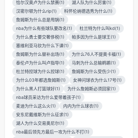
恰尔汉奥卢为什么禁赛(1)
湖人队为什么厉害(1)
汉密尔顿为什么rip(1)
科怀伦纳德选秀为什么(1)
詹姆斯为什么总是甩锅(1)
nba为什么有些球队要改名(1)
杜兰特为什么叫kd(1)
为什么勇士要交奢侈税(1)
帕多因为什么是球王(1)
塞维利亚马钦为什么下课(1)
詹姆斯为什么替补出场(1)
为什么76人不提奥卡福(1)
泰伦卢为什么叫卢指导(1)
马刺为什么总输鹈鹕(1)
杜兰特控球为什么控球(1)
詹姆斯为什么受伤少(1)
为什么03年都选詹姆斯(1)
女神问球衣为什么17号(1)
为什么黑人打篮球好(1)
为什么詹姆斯必须回家(1)
nba球员采访为什么爱带着孩子(1)
麦迪为什么这么火(1)
内内为什么球衣(1)
安东尼戴维斯为什么征求(1)
湖人为什么交易奥尼尔(1)
nba最后领先方最后一攻为什么不打(1)