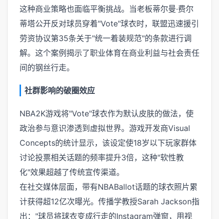
这种商业策略也面临平衡挑战。当老板蒂尔曼·费尔
蒂塔公开反对球员穿着"Vote"球衣时，联盟迅速援引
劳资协议第35条关于"统一着装规范"的条款进行调
解。这个案例揭示了职业体育在商业利益与社会责任
间的钢丝行走。
社群影响的破圈效应
NBA2K游戏将"Vote"球衣作为默认皮肤的做法，使
政治参与意识渗透到虚拟世界。游戏开发商Visual
Concepts的统计显示，该设定使18岁以下玩家群体
讨论投票相关话题的频率提升3倍，这种"软性教
化"效果超越了传统宣传渠道。
在社交媒体层面，带有NBABallot话题的球衣照片累
计获得超12亿次曝光。传播学教授Sarah Jackson指
出："球员将球衣变成行走的Instagram弹窗，用视