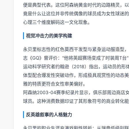
便是典型代表。这位阿森纳黄金时代的边路精灵，以
竟是什么让这位并非传统偶像的球员成为女性球迷的
心理三个维度解码这一文化现象。
视觉冲击力的美学构建
永贝里标志性的红色莫西干发型与紧身运动服造型，
志《GQ》曾评价："他将英超赛场变成了时装周T台
运动科学研究者约翰逊（2018）指出，运动员的形
体型配合爆发性突破动作，形成极具观赏性的动态美
雅的特质更符合女性审美偏好。
阿森纳2003-04赛季纪录片显示，俱乐部周边商
球员。这种消费数据印证了其形象符号的商业转化能
反英雄叙事的人格魅力
永贝里的职业生涯充满戏剧性转折：从瑞典低级别联