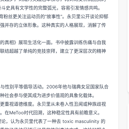
的奋斗史具有文学性的完整弧光，容易引发情感共鸣。
体育粉丝更关注运动员的"故事性"。永贝里公开谈论抑郁
坚强并存的立体形象。这种真实的人格展现，消解了传
的真相》展现生活化一面。书中披露训练伤痛与自我
联结超越了单纯的竞技崇拜，建立了更深层次的精神
与性别平等倡导活动。2006年他与瑞典女足国家队合
种社会参与使其成为进步价值观的具象化载体。
更重视道德维度。永贝里从未卷入性丑闻或种族歧视
。在MeToo时代回溯，这种稳定性具有前瞻意义。
为永贝里代表了一种去 toxic masculinity 的