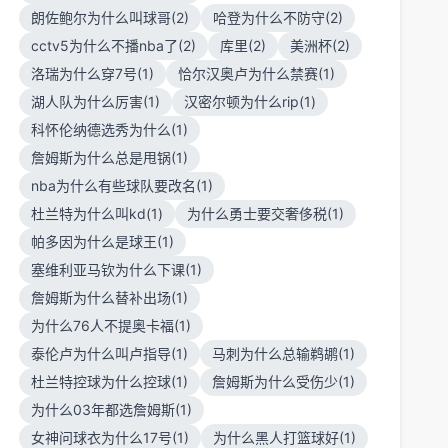
朗佐鲍尔为什么叫球哥(2)
哈登为什么不防守(2)
cctv5为什么不播nba了(2)
库里(2)
美洲杯(2)
洛瑞为什么穿7号(1)
恰尔汉奥卢为什么禁赛(1)
湖人队为什么厉害(1)
汉密尔顿为什么rip(1)
科怀伦纳德选秀为什么(1)
詹姆斯为什么总是甩锅(1)
nba为什么有些球队要改名(1)
杜兰特为什么叫kd(1)
为什么勇士要交奢侈税(1)
帕多因为什么是球王(1)
塞维利亚马钦为什么下课(1)
詹姆斯为什么替补出场(1)
为什么76人不提奥卡福(1)
泰伦卢为什么叫卢指导(1)
马刺为什么总输鹈鹕(1)
杜兰特控球为什么控球(1)
詹姆斯为什么受伤少(1)
为什么03年都选詹姆斯(1)
女神问球衣为什么17号(1)
为什么黑人打篮球好(1)