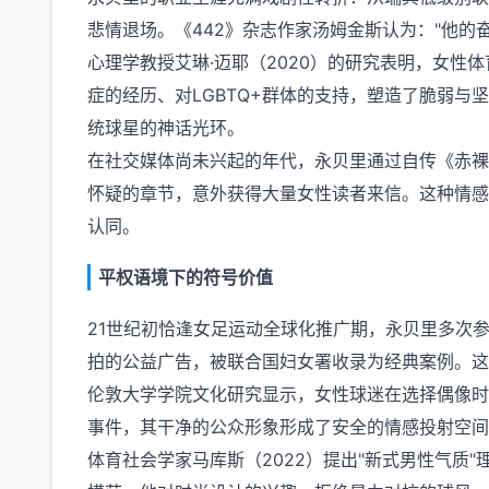
悲情退场。《442》杂志作家汤姆金斯认为："他
心理学教授艾琳·迈耶（2020）的研究表明，女性
症的经历、对LGBTQ+群体的支持，塑造了脆弱与
统球星的神话光环。
在社交媒体尚未兴起的年代，永贝里通过自传《赤裸
怀疑的章节，意外获得大量女性读者来信。这种情感
认同。
平权语境下的符号价值
21世纪初恰逢女足运动全球化推广期，永贝里多次参
拍的公益广告，被联合国妇女署收录为经典案例。这
伦敦大学学院文化研究显示，女性球迷在选择偶像时
事件，其干净的公众形象形成了安全的情感投射空间
体育社会学家马库斯（2022）提出"新式男性气质"理论，认