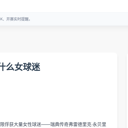
什么女球迷
限俘获大量女性球迷——瑞典传奇弗雷德里克·永贝里