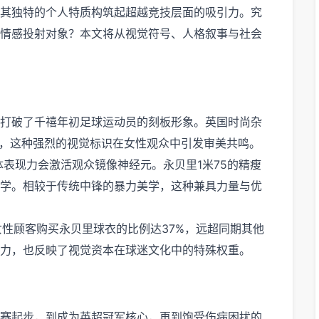
其独特的个人特质构筑起超越竞技层面的吸引力。究
情感投射对象？本文将从视觉符号、人格叙事与社会
打破了千禧年初足球运动员的刻板形象。英国时尚杂
"，这种强烈的视觉标识在女性观众中引发审美共鸣。
体表现力会激活观众镜像神经元。永贝里1米75的精瘦
学。相较于传统中锋的暴力美学，这种兼具力量与优
店女性顾客购买永贝里球衣的比例达37%，远超同期其他
力，也反映了视觉资本在球迷文化中的特殊权重。
赛起步，到成为英超冠军核心，再到饱受伤病困扰的