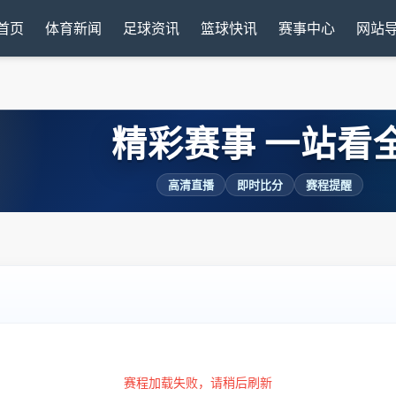
首页
体育新闻
足球资讯
篮球快讯
赛事中心
网站
精彩赛事 一站看
高清直播
即时比分
赛程提醒