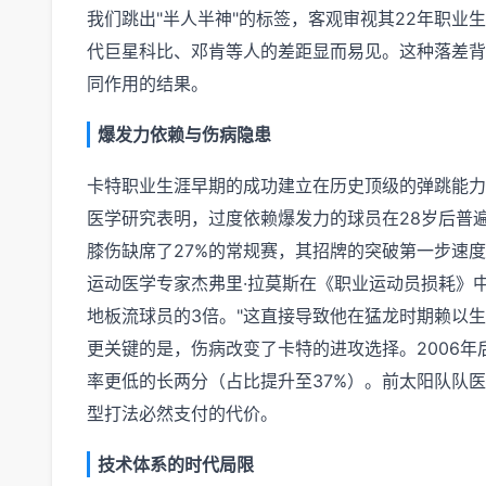
我们跳出"半人半神"的标签，客观审视其22年职业
代巨星科比、邓肯等人的差距显而易见。这种落差背
同作用的结果。
爆发力依赖与伤病隐患
卡特职业生涯早期的成功建立在历史顶级的弹跳能力之
医学研究表明，过度依赖爆发力的球员在28岁后普遍面
膝伤缺席了27%的常规赛，其招牌的突破第一步速度从
运动医学专家杰弗里·拉莫斯在《职业运动员损耗》
地板流球员的3倍。"这直接导致他在猛龙时期赖以生
更关键的是，伤病改变了卡特的进攻选择。2006年
率更低的长两分（占比提升至37%）。前太阳队队医
型打法必然支付的代价。
技术体系的时代局限