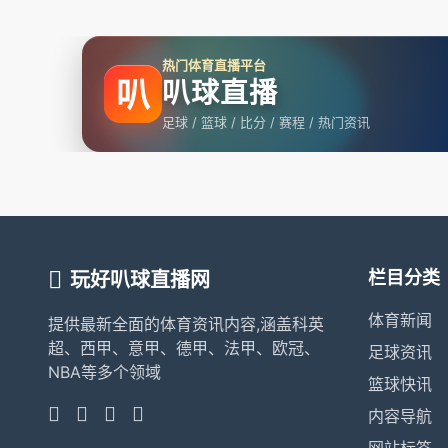
热门体育直播平台
叭
叭球直播
足球 / 篮球 / 比分 / 赛程 / 热门资讯
栏目分类
玩好叭球直播网
体育新闻
提供最新全面的体育资讯内容,涵盖科英
超、西甲、意甲、德甲、法甲、欧冠、
足球资讯
NBA等多个领域
篮球快讯
内容导航