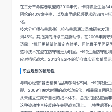
在三分革命席卷联盟的2010年代，卡特职业生涯34
阿伦的40%命中率，以及库里崛起后要求的38%+
化。
技术分析师布莱恩·斯卡拉布莱恩通过录像研究发现
到45%。其招牌的持球三威胁动作，在2008年防守
透露："我们更希望他做定点射手，但他骨子里仍是
这种技术定型在防守端更为明显。卡特生涯防守胜利贡
应对挡拆战术。2013年ESPN的防守真实正负值显
职业规划的被动性
与精心经营"曼巴精神"品牌的科比不同，卡特职业生
裂、2009年魔术时期的战术边缘化，都暴露其团队
从未建立过属于自己的战术体系，总是试图适应而非
这种被动性直接反映在关键战表现上。卡特季后赛PER值