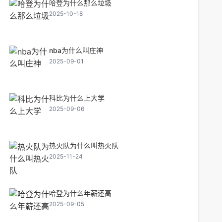
哈登为什么那么垃圾
2025-10-18
nba为什么叫庄神
2025-09-01
科比为什么上大学
2025-09-06
热火队为什么叫热火队
2025-11-24
哈登为什么年薪还高
2025-09-05