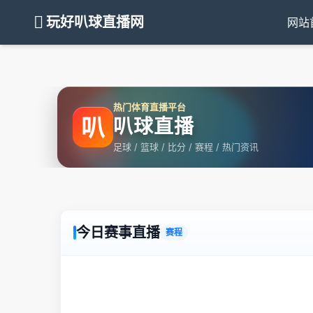
玩好叭球直播网
网站
热门体育直播平台
叭
叭球直播
足球 / 篮球 / 比分 / 赛程 / 热门资讯