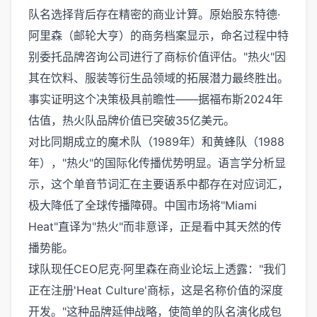
队名选择背后存在精密的商业计算。原始股东特德·
阿里森（邮轮大亨）的商务档案显示，命名过程中特
别委托品牌咨询公司进行了商标价值评估。"热火"因
其在饮料、服装等衍生品领域的拓展潜力最终胜出。
事实证明这个决策极具前瞻性——据福布斯2024年
估值，热火队品牌价值已突破35亿美元。
对比同期成立的魔术队（1989年）和黄蜂队（1988
年），"热火"的国际化传播优势明显。语言学分析显
示，这个单音节词汇在主要语系中都存在对应词汇，
极大降低了全球传播障碍。中国市场将"Miami
Heat"直译为"热火"而非意译，正是看中其天然的传
播势能。
球队现任CEO尼克·阿里森在商业论坛上透露："我们
正在注册'Heat Culture'商标，这是名称价值的深度
开发。"这种品牌延伸战略，使简单的队名演化成包