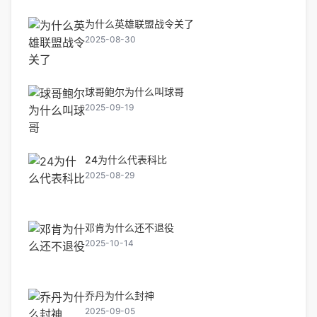
为什么英雄联盟战令关了
2025-08-30
球哥鲍尔为什么叫球哥
2025-09-19
24为什么代表科比
2025-08-29
邓肯为什么还不退役
2025-10-14
乔丹为什么封神
2025-09-05