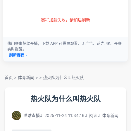
首页
>
体育新闻
> >
热火队为什么叫热火队
热火队为什么叫热火队
叭球直播
2025-11-24 11:34:16
阅读
体育新闻