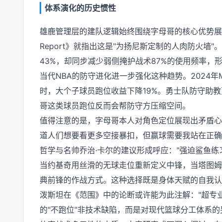
体系演化的历史惯性
雄鹿管理层的建队逻辑始终围绕字母哥的核心优势展开。2
Report》就指出这是"为扬尼斯定制的人肉防火墙
43%，却同步减少弱侧掩护战术87%的使用频率，
当代NBA的防守进化进一步强化这种趋势。2024
时，大个子球员跑位收益下降19%。勇士队防守助教
哥这类球员跑位反而会帮防守方压缩空间。
值得注意的是，字母哥本人对角色定位展现出矛盾心态
道人们想要看更多空接暴扣，但赢球需要我站在正确
哲学与名帅乔治·卡尔的建议形成呼应："强迫鲨鱼
当约基奇用丝滑的无球走位重新定义中锋，当塔图姆
典前锋的作战方式。这种选择既是身体天赋的自我认
泼斯坦在《范围》中的论断或许能为此注解："超专
的"不跑位"非技术缺陷，而是对现代篮球分工体系