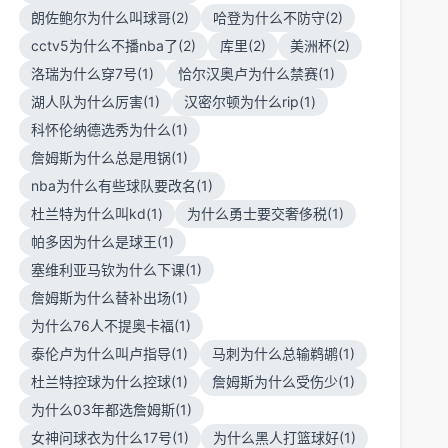
朗佐鲍尔为什么叫球哥(2)
哈登为什么不防守(2)
cctv5为什么不播nba了(2)
库里(2)
美洲杯(2)
洛瑞为什么穿7号(1)
恰尔汉奥卢为什么禁赛(1)
湖人队为什么厉害(1)
汉密尔顿为什么rip(1)
科怀伦纳德选秀为什么(1)
詹姆斯为什么总是甩锅(1)
nba为什么有些球队要改名(1)
杜兰特为什么叫kd(1)
为什么勇士要交奢侈税(1)
帕多因为什么是球王(1)
塞维利亚马钦为什么下课(1)
詹姆斯为什么替补出场(1)
为什么76人不提奥卡福(1)
泰伦卢为什么叫卢指导(1)
马刺为什么总输鹈鹕(1)
杜兰特控球为什么控球(1)
詹姆斯为什么受伤少(1)
为什么03年都选詹姆斯(1)
女神问球衣为什么17号(1)
为什么黑人打篮球好(1)