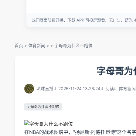
首页
>
体育新闻
> >
字母哥为什么不跑位
字母哥为
叭球直播
2025-11-24 13:26:24
阅读
体育新闻
字母哥为什么不跑位
在NBA的战术图谱中，"扬尼斯·阿德托昆博"这个名