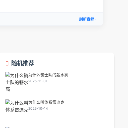
随机推荐
为什么骑士队的薪水高
2025-11-01
为什么叫体系雷迪克
2025-10-14