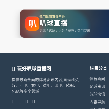
热门体育直播平台
叭
叭球直播
足球 / 篮球 / 比分 / 赛程 / 热门资讯
栏目分类
玩好叭球直播网
体育新闻
提供最新全面的体育资讯内容,涵盖科英
超、西甲、意甲、德甲、法甲、欧冠、
足球资讯
NBA等多个领域
篮球快讯
内容导航