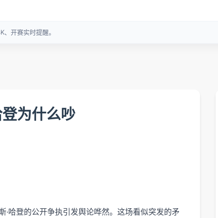
哈登为什么吵
詹姆斯·哈登的公开争执引发舆论哗然。这场看似突发的矛