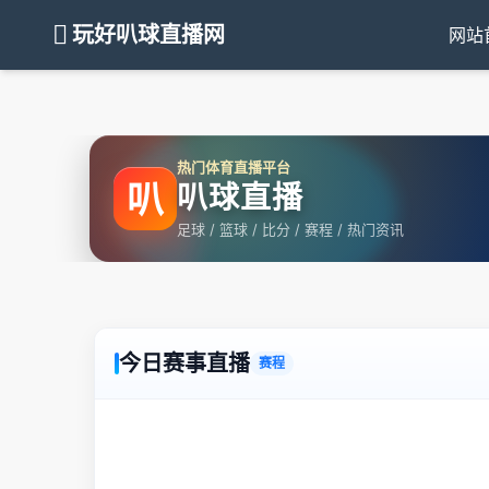
玩好叭球直播网
网站
热门体育直播平台
叭
叭球直播
足球 / 篮球 / 比分 / 赛程 / 热门资讯