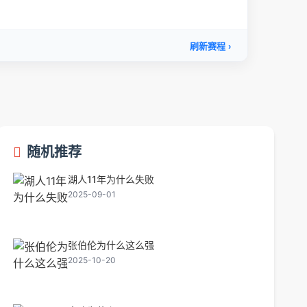
随机推荐
湖人11年为什么失败
2025-09-01
张伯伦为什么这么强
2025-10-20