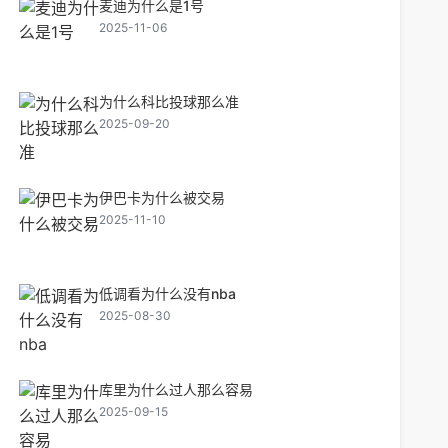
麦迪为什么是1号
2025-11-06
为什么科比投球那么准
2025-09-20
伊巴卡为什么被交易
2025-11-10
低调看为什么没有nba
2025-08-30
库里为什么过人那么容易
2025-09-15