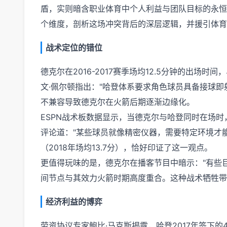
盾，实则暗含职业体育中个人利益与团队目标的永恒
个维度，剖析这场冲突背后的深层逻辑，并援引体育
战术定位的错位
德克尔在2016-2017赛季场均12.5分钟的出场
文·佩尔顿指出："哈登体系要求角色球员具备接球即
不兼容导致德克尔在火箭后期逐渐边缘化。
ESPN战术板数据显示，当德克尔与哈登同时在场时，
评论道："某些球员就像精密仪器，需要特定环境才
（2018年场均13.7分），恰好印证了这一观点。
更值得玩味的是，德克尔在播客节目中暗示："有些
间节点与其效力火箭时期高度重合。这种战术牺牲带
经济利益的博弈
劳资协议专家鲍比·马克斯揭露，哈登2017年签下的