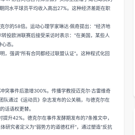
期同水平球员平均收入高出27%。这种经济差距在职
尔的58倍。运动心理学家琳达·佩奇提出："经济地
尔转投欧洲联赛后接受采访时表示："在美国，某些人
种心态。
明，强调"所有合同都经过联盟认证"。这种程式化回
突事件后激增300%。传播学教授迈克尔·古雷维奇
登团队通过《运动员》杂志发布的公关稿，与德克尔在
的话语权更替。
时提升42%。德克尔在事件发酵期发布的7条推文中，
媒体研究者定义为"弱势方的道德杠杆"，通过塑造"反抗