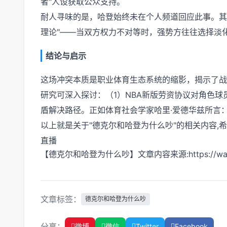
者"人设获取公众支持。
耐人寻味的是，哈登始终未在个人频道回应此事。其
理论"——当双方权力不对等时，强势方往往选择淡
结论与启示
这场冲突本质是职业体育生态系统的缩影，揭示了战
研究可深入探讨：（1）NBA新版劳资协议对角色
盾解决路径。正如体育社会学家哈里·爱德华兹所言：
以上就是关于"德克尔和哈登为什么吵"的相关内容,
直播
【德克尔和哈登为什么吵】文章内容来源:https://wanhaoqi
文章标签：
德克尔和哈登为什么吵
分享：
微博
微信
Twitter
Facebook