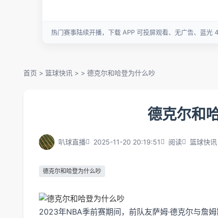
首页
>
篮球快讯
> >
德克尔和哈登为什么吵
德克尔和
叭球直播
2025-11-20 20:19:51
阅读
篮球快讯
德克尔和哈登为什么吵
2023年NBA季前赛期间，前队友萨姆·德克尔与