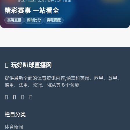
足球 / 篮球 / 比分 / 赛程 / 热门资讯
精彩赛事 一站看全
高清直播
即时比分
赛程提醒
玩好叭球直播网
提供最新全面的体育资讯内容,涵盖科英超、西甲、意甲、
德甲、法甲、欧冠、NBA等多个领域
栏目分类
体育新闻