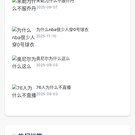
米勒为什么不服乔丹
2025-09-07
为什么nba很少人穿0号球衣
2025-11-10
奥尼尔为什么这么
2025-09-03
76人为什么不直播
2025-09-03