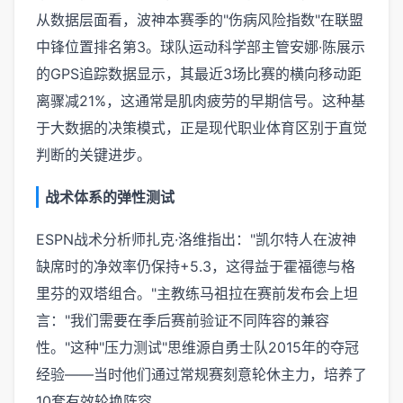
从数据层面看，波神本赛季的"伤病风险指数"在联盟
中锋位置排名第3。球队运动科学部主管安娜·陈展示
的GPS追踪数据显示，其最近3场比赛的横向移动距
离骤减21%，这通常是肌肉疲劳的早期信号。这种基
于大数据的决策模式，正是现代职业体育区别于直觉
判断的关键进步。
战术体系的弹性测试
ESPN战术分析师扎克·洛维指出："凯尔特人在波神
缺席时的净效率仍保持+5.3，这得益于霍福德与格
里芬的双塔组合。"主教练马祖拉在赛前发布会上坦
言："我们需要在季后赛前验证不同阵容的兼容
性。"这种"压力测试"思维源自勇士队2015年的夺冠
经验——当时他们通过常规赛刻意轮休主力，培养了
10套有效轮换阵容。