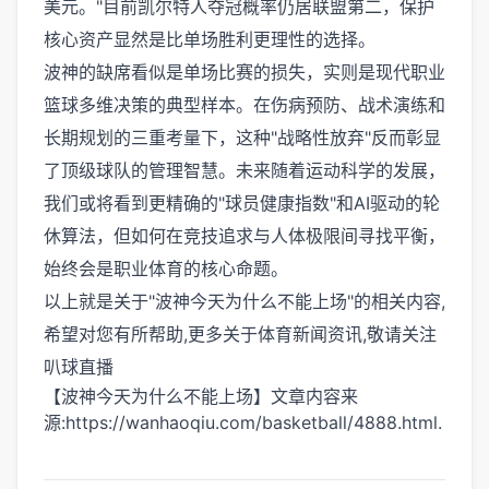
美元。"目前凯尔特人夺冠概率仍居联盟第二，保护
核心资产显然是比单场胜利更理性的选择。
波神的缺席看似是单场比赛的损失，实则是现代职业
篮球多维决策的典型样本。在伤病预防、战术演练和
长期规划的三重考量下，这种"战略性放弃"反而彰显
了顶级球队的管理智慧。未来随着运动科学的发展，
我们或将看到更精确的"球员健康指数"和AI驱动的轮
休算法，但如何在竞技追求与人体极限间寻找平衡，
始终会是职业体育的核心命题。
以上就是关于"波神今天为什么不能上场"的相关内容,
希望对您有所帮助,更多关于体育新闻资讯,敬请关注
叭球直播
【波神今天为什么不能上场】文章内容来
源:https://wanhaoqiu.com/basketball/4888.html.