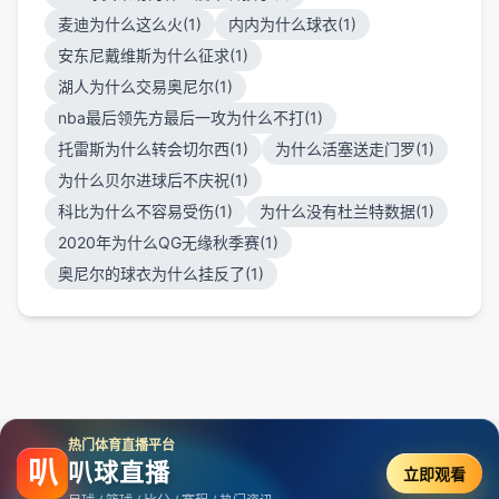
麦迪为什么这么火(1)
内内为什么球衣(1)
安东尼戴维斯为什么征求(1)
湖人为什么交易奥尼尔(1)
nba最后领先方最后一攻为什么不打(1)
托雷斯为什么转会切尔西(1)
为什么活塞送走门罗(1)
为什么贝尔进球后不庆祝(1)
科比为什么不容易受伤(1)
为什么没有杜兰特数据(1)
2020年为什么QG无缘秋季赛(1)
奥尼尔的球衣为什么挂反了(1)
热门体育直播平台
叭
叭球直播
立即观看